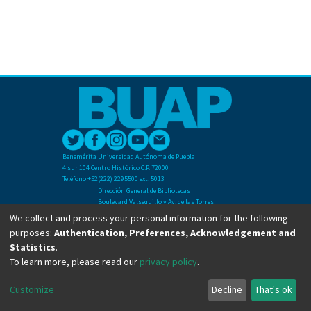
Benemérita Universidad Autónoma de Puebla
4 sur 104 Centro Histórico C.P. 72000
Teléfono +52(222) 2295500 ext. 5013
Dirección General de Bibliotecas
Boulevard Valsequillo y Av. de las Torres
Ciudad Universitaria. Col. San Manuel
We collect and process your personal information for the following
C.P. 72570
purposes:
Authentication, Preferences, Acknowledgement and
Teléfono +52 (222) 2295500 Ext 2901
Statistics
.
To learn more, please read our
privacy policy
.
Copyright © Dirección General de Bibliotecas - BUAP 2024. All right reserved.
Customize
Decline
That's ok