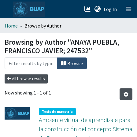
(current)
Log In
menu.section.about_menu
Home
Browse by Author
All of DSpace
Browsing by Author "ANAYA PUEBLA,
FRANCISCO JAVIER; 247532"
Browse
All browse results
Now showing
1 - 1 of 1
Tesis de maestría
Ambiente virtual de aprendizaje para
la construcción del concepto Sistema