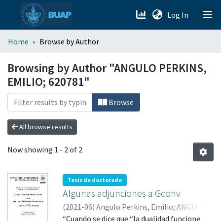
(current)
Log In
menu.section.about_menu
Home
Browse by Author
All of DSpace
Browsing by Author "ANGULO PERKINS,
EMILIO; 620781"
Browse
All browse results
Now showing
1 - 2 of 2
Tesis de doctorado
Algunas adjunciones a Gconv
(
2021-06
)
Angulo Perkins, Emilio
;
ANGULO
PERKINS, EMILIO; 620781
“Cuando se dice que “la dualidad funcione