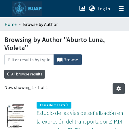
(current)
Log In
menu.section.about_menu
Home
Browse by Author
All of DSpace
Browsing by Author "Aburto Luna,
Violeta"
Browse
All browse results
Now showing
1 - 1 of 1
Tesis de maestría
Estudio de las vías de señalización en
la expresión del transportador ZIP14