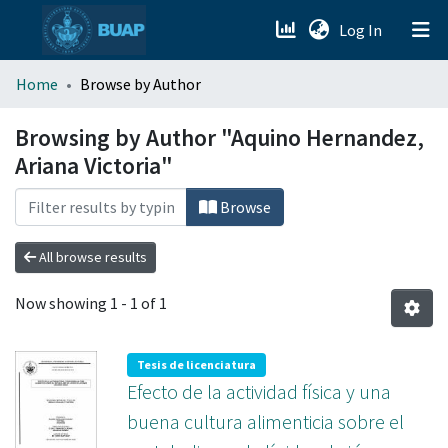
(current)
Log In
menu.section.about_menu
Home
Browse by Author
All of DSpace
Browsing by Author "Aquino Hernandez,
Ariana Victoria"
Browse
All browse results
Now showing
1 - 1 of 1
Tesis de licenciatura
Efecto de la actividad física y una
buena cultura alimenticia sobre el