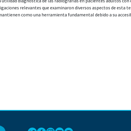
 utilidad diagnóstica de las radiografías en pacientes adultos con
igaciones relevantes que examinaron diversos aspectos de esta te
antienen como una herramienta fundamental debido a su accesibi
como la resonancia magnética (RM) y la tomografía computarizada
dos blandos, las radiografías aún poseen beneficios significativos.
ciente, siendo especialmente valiosas en situaciones de urgencia. S
iertas patologías, lo que resalta la importancia de considerar otra
pación por la dosis de radiación, la proyección posteroanterior (P
a exposición sin comprometer la calidad de imagen. Además, se ha i
rentes posiciones, como sentado, flexión y extensión, para evaluar 
res. En conclusión, a pesar de sus limitaciones, las radiografías
osa en el manejo del dolor lumbar, especialmente en la detección i
puede complementarse con técnicas más avanzadas en casos compl