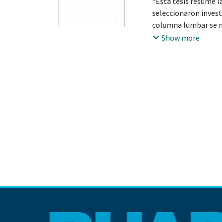
“Esta tesis resume la
seleccionaron invest
columna lumbar se m
técnicas avanzadas 
Show more
visualización de teji
inicial rápida y efi
en la detección de c
Aunque existe preocu
significativamente l
radiografías en dife
resultados prometedo
una herramienta vali
aunque su utilidad 