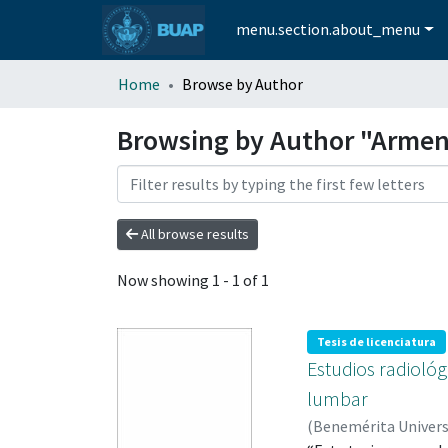
menu.section.about_menu
Home
Browse by Author
Browsing by Author "Armen
All browse results
Now showing
1 - 1 of 1
Tesis de licenciatura
Estudios radiológ
lumbar
(
Benemérita Univer