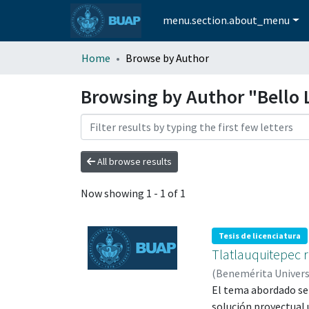
menu.section.about_menu
Home
Browse by Author
Browsing by Author "Bello 
All browse results
Now showing
1 - 1 of 1
Tesis de licenciatura
Tlatlauquitepec r
(
Benemérita Univer
German
El tema abordado ser
;
Prado Cid ,
solución proyectual 