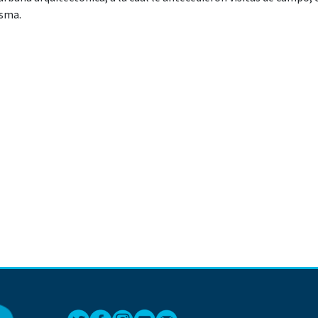
isma.
 de Tlatlauquitepec permaneciente a la Sierra Norte del Estado d
ara lograr un análisis físico actual, diferentes necesidades espaci
ar actividades del desarrollo urbano adecuación y creación , salud 
 urbanos arquitectónicos en la Ciudad de Tlatlauquitepec la neces
 continuación se muestra la solución proyectual urbana arquitectón
ma de nivel de espacios urbanos arquitectónicos en la Ciudad de Tl