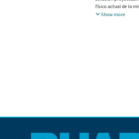
físico actual de la m
Introducción: Ciudad
Show more
campos y encuestas p
comunidad a desarroll
La falta de espacios
creación y cultura a
Objetivos: El proble