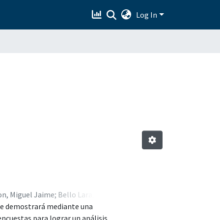
Log In
on, Miguel Jaime
;
Bello Lara,
 se demostrará mediante una
zar Montesinos , Dulce María
encuestas para lograr un análisis