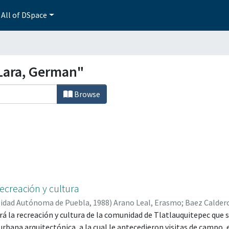
All of DSpace
Lara, German"
Browse
ecreación y cultura
sidad Autónoma de Puebla
,
1988
)
Arano Leal, Erasmo
;
Baez Calder
á la recreación y cultura de la comunidad de Tlatlauquitepec que
 Faustino
;
Reyes Quijano, Horacio
;
Guitierrez Ruano, Alvarado
;
Sala
urbana arquitectónica, a la cual le antecedieron visitas de campo, 