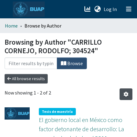
(current)
Log In
menu.section.about_menu
Home
Browse by Author
All of DSpace
Browsing by Author "CARRILLO
CORNEJO, RODOLFO; 304524"
Browse
All browse results
Now showing
1 - 2 of 2
Tesis de maestría
El gobierno local en México como
factor detonante de desarrollo: La