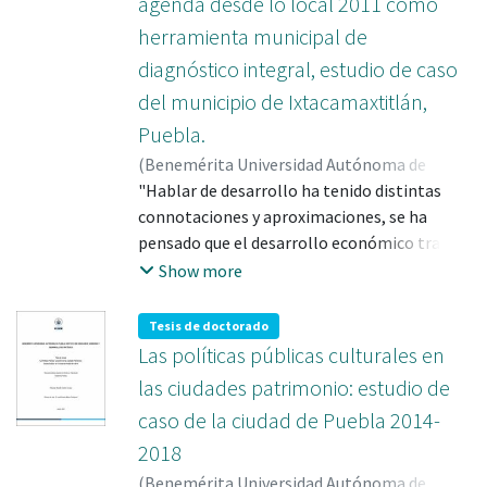
agenda desde lo local 2011 como
herramienta municipal de
diagnóstico integral, estudio de caso
del municipio de Ixtacamaxtitlán,
Puebla.
(
Benemérita Universidad Autónoma de
Puebla
"Hablar de desarrollo ha tenido distintas
,
2014-03
)
Carrillo Cornejo, Rodolfo
;
CARRILLO CORNEJO, RODOLFO; 304524
connotaciones y aproximaciones, se ha
pensado que el desarrollo económico traerá
como resultado desarrollo social y humano,
Show more
pero el debate actual se centra en encontrar
el punto de equilibrio del desarrollo
Tesis de doctorado
sustentable (que no comprometa a las
Las políticas públicas culturales en
generaciones futuras) y desarrollo
las ciudades patrimonio: estudio de
sostenible (que pudiera replicarse a lo largo
caso de la ciudad de Puebla 2014-
del tiempo sin comprometer lo económico).
2018
Es en lo local donde el desarrollo ha tomado
fuerza y origen de denominación, "pensar
(
Benemérita Universidad Autónoma de