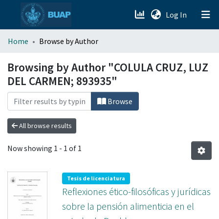
(current)
Log In
menu.section.about_menu
Home
Browse by Author
All of DSpace
Browsing by Author "COLULA CRUZ, LUZ
DEL CARMEN; 893935"
Browse
All browse results
Now showing
1 - 1 of 1
Tesis de licenciatura
Reflexiones ético-filosóficas y jurídicas
sobre la pensión alimenticia en el