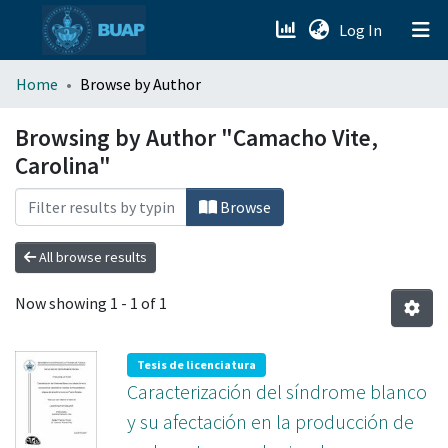
(current)
Log In
menu.section.about_menu
Home
Browse by Author
All of DSpace
Browsing by Author "Camacho Vite,
Carolina"
Browse
All browse results
Now showing
1 - 1 of 1
Tesis de licenciatura
Caracterización del síndrome blanco
y su afectación en la producción de