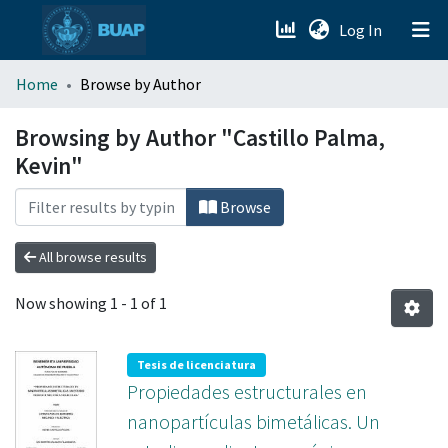
(current)
Log In
menu.section.about_menu
Home
Browse by Author
All of DSpace
Browsing by Author "Castillo Palma,
Kevin"
Browse
All browse results
Now showing
1 - 1 of 1
Tesis de licenciatura
Propiedades estructurales en
nanopartículas bimetálicas. Un