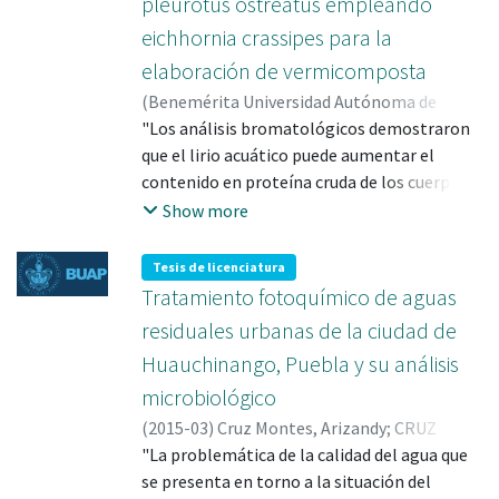
pleurotus ostreatus empleando
eichhornia crassipes para la
elaboración de vermicomposta
(
Benemérita Universidad Autónoma de
Puebla
"Los análisis bromatológicos demostraron
,
2017-10
)
Cruz Montes, Arizandy
;
CRUZ MONTES, ARIZANDY; 702826
que el lirio acuático puede aumentar el
;
ROMERO
ARENAS, OMAR; 47406
contenido en proteína cruda de los cuerpos
fructíferos donde el mayor porcentaje se
Show more
obtuvo en el tratamiento LA con 32.6%.
Adicionalmente, se demostró en las pruebas
Tesis de licenciatura
para metales pesados que el consumo de
Tratamiento fotoquímico de aguas
setas cultivadas en sustratos
residuales urbanas de la ciudad de
complementados con lirio acuático no
Huauchinango, Puebla y su análisis
presenta toxicidad alimentaria puesto que
microbiológico
cumplen con los parámetros de Codex
Alimentarium de la FAO".
(
2015-03
)
Cruz Montes, Arizandy
;
CRUZ
MONTES, ARIZANDY; 702826
"La problemática de la calidad del agua que
;
HERNANDEZ
ALDANA, FERNANDO; 36390
se presenta en torno a la situación del