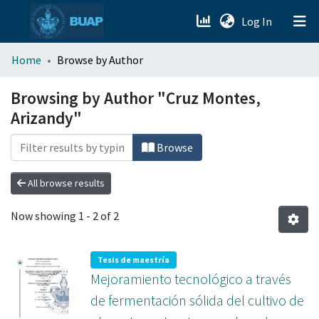
(current)
Log In
menu.section.about_menu
Home
Browse by Author
All of DSpace
Browsing by Author "Cruz Montes,
Arizandy"
Browse
All browse results
Now showing
1 - 2 of 2
Tesis de maestría
Mejoramiento tecnológico a través
de fermentación sólida del cultivo de