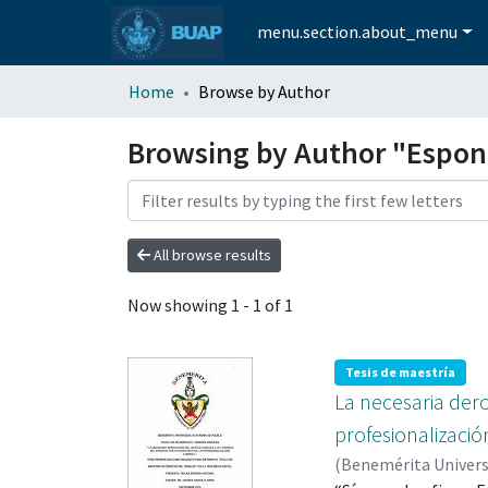
menu.section.about_menu
Home
Browse by Author
Browsing by Author "Espon
All browse results
Now showing
1 - 1 of 1
Tesis de maestría
La necesaria dero
profesionalizació
(
Benemérita Univer