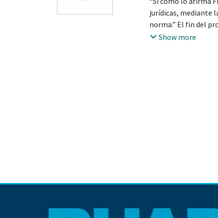
“Sí como lo afirma F
jurídicas, mediante l
norma.” El fin del pr
cabo, en el ejercici
Show more
cual, si en el proces
partes en dicho proc
de ser un profesiona
una de las bases prin
se consideró como la 
con el espíritu de la