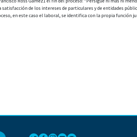
rancisco Ross Gámez1 el fin del proceso: “Persigue ni más ni meno
a satisfacción de los intereses de particulares y de entidades públic
oceso, en este caso el laboral, se identifica con la propia función ju
o de ese poder público que el pueblo soberano le ha encomendado pa
o se activan las normas para buscar su ejecución legal o legitima, q
eso debe de ser un perito conocedor de dichas normas en sus alcanc
l debidamente reconocido y registrado, que pueda incluso ofrecer su
cipales por las cuales la reforma estructural que el país necesitab
profesionalización de los servicios de la administración de justici
 reforma se llevó a cabo la misma”.