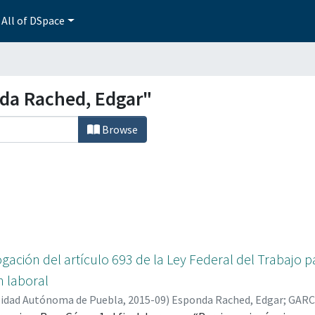
All of DSpace
da Rached, Edgar"
Browse
gación del artículo 693 de la Ley Federal del Trabajo pa
n laboral
sidad Autónoma de Puebla
,
2015-09
)
Esponda Rached, Edgar
;
GARC