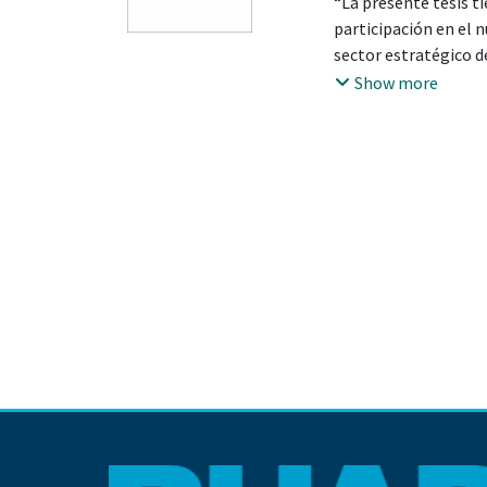
“La presente tesis t
participación en el 
sector estratégico d
beneficios a empresa
Show more
realizada es de cará
económico y social, 
crecimiento económi
encabezada por Enriq
económica nacional; 
económicos a través 
elementos económico
energética del 2013”.