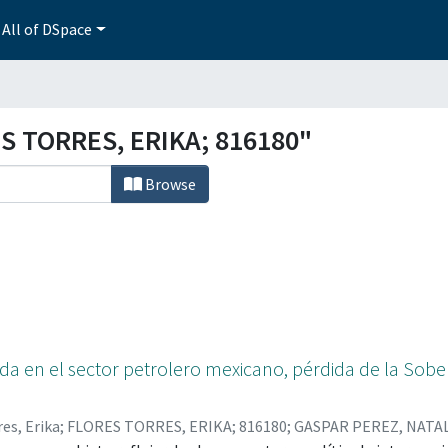
All of DSpace
S TORRES, ERIKA; 816180"
Browse
ada en el sector petrolero mexicano, pérdida de la Sob
res, Erika
;
FLORES TORRES, ERIKA; 816180
;
GASPAR PEREZ, NATAL