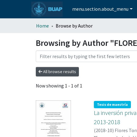
menu.section.about_menu
Home
Browse by Author
Browsing by Author "FLORE
All browse results
Now showing
1 - 1 of 1
Tesis de maestría
La inversión priv
2013-2018
(
2018-10
)
Flores Tor