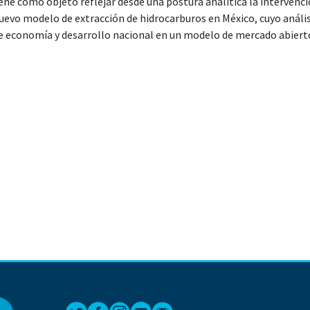
iene como objeto reflejar desde una postura analítica la intervenci
nuevo modelo de extracción de hidrocarburos en México, cuyo análisi
e economía y desarrollo nacional en un modelo de mercado abierto 
s trasnacionales extranjeras incrementando el riesgo energético 
cter multidisciplinario, descriptivo, analítico y propositivo, con 
centrándose en la importancia del sector energético nacional como
co interno. La reforma constitucional en materia energética que
ue Peña Nieto, se caracteriza por la apertura de una de las áreas 
recordemos que la industria energética ha provisto a nuestro paí
de su comercialización con países extranjeros. La presente investi
-políticos que propiciaron las condiciones necesarias para la i