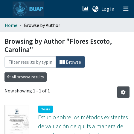
(current)
Log In
menu.section.about_menu
Home
Browse by Author
All of DSpace
Browsing by Author "Flores Escoto,
Carolina"
Browse
All browse results
Now showing
1 - 1 of 1
Tesis
Estudio sobre los métodos existentes
de valuación de quilts a manera de