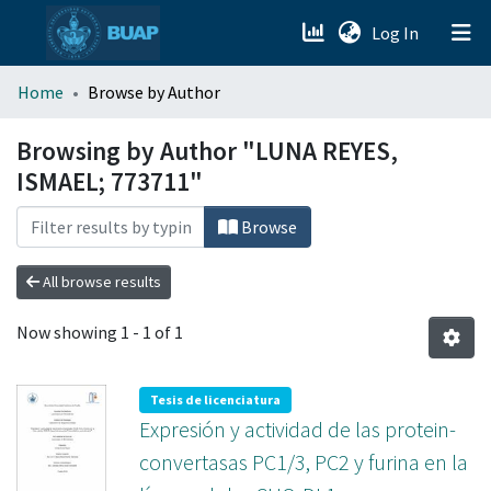
(current)
Log In
menu.section.about_menu
Home
Browse by Author
All of DSpace
Browsing by Author "LUNA REYES,
ISMAEL; 773711"
Browse
All browse results
Now showing
1 - 1 of 1
Tesis de licenciatura
Expresión y actividad de las protein-
convertasas PC1/3, PC2 y furina en la