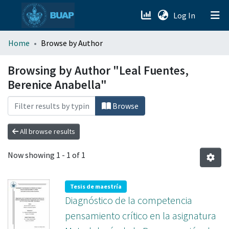
(current)
Log In
menu.section.about_menu
Home
Browse by Author
All of DSpace
Browsing by Author "Leal Fuentes,
Berenice Anabella"
Browse
All browse results
Now showing
1 - 1 of 1
Tesis de maestría
Diagnóstico de la competencia
pensamiento crítico en la asignatura