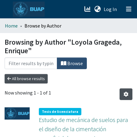
(current)
Log In
menu.section.about_menu
Home
Browse by Author
All of DSpace
Browsing by Author "Loyola Grageda,
Enrique"
Browse
All browse results
Now showing
1 - 1 of 1
Tesis de licenciatura
Estudio de mecánica de suelos para
el diseño de la cimentación