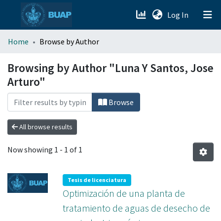
(current)
Log In
menu.section.about_menu
Home
Browse by Author
All of DSpace
Browsing by Author "Luna Y Santos, Jose
Arturo"
Browse
All browse results
Now showing
1 - 1 of 1
Tesis de licenciatura
Optimización de una planta de
tratamiento de aguas de desecho de