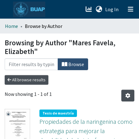
(current)
Log In
menu.section.about_menu
Home
Browse by Author
All of DSpace
Browsing by Author "Mares Favela,
Elizabeth"
Browse
All browse results
Now showing
1 - 1 of 1
Tesis de maestría
Propiedades de la naringenina como
estrategia para mejorar la