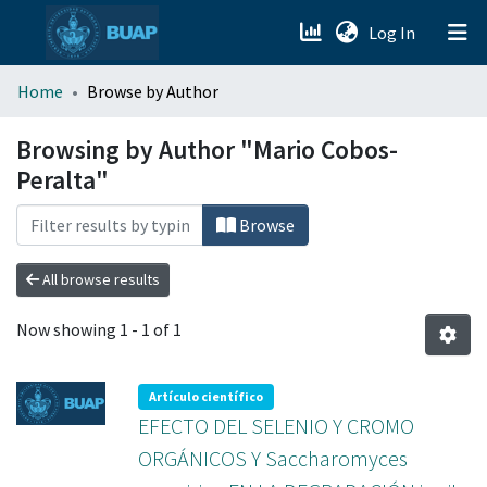
(current)
Log In
menu.section.about_menu
Home
Browse by Author
All of DSpace
Browsing by Author "Mario Cobos-
Peralta"
Browse
All browse results
Now showing
1 - 1 of 1
Artículo científico
EFECTO DEL SELENIO Y CROMO
ORGÁNICOS Y Saccharomyces