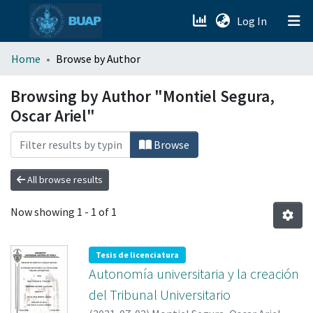
(current)
Log In
menu.section.about_menu
Home
Browse by Author
All of DSpace
Browsing by Author "Montiel Segura,
Oscar Ariel"
Browse
All browse results
Now showing
1 - 1 of 1
Tesis de licenciatura
Autonomía universitaria y la creación
del Tribunal Universitario