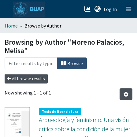
(current)
Log In
menu.section.about_menu
Home
Browse by Author
All of DSpace
Browsing by Author "Moreno Palacios,
Melisa"
Browse
All browse results
Now showing
1 - 1 of 1
Tesis de licenciatura
Arqueología y feminismo. Una visión
crítica sobre la condición de la mujer