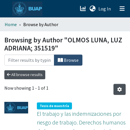
(current)
Log In
menu.section.about_menu
Home
Browse by Author
All of DSpace
Browsing by Author "OLMOS LUNA, LUZ
ADRIANA; 351519"
Browse
All browse results
Now showing
1 - 1 of 1
Tesis de maestría
El trabajo y las indemnizaciones por
riesgo de trabajo. Derechos humanos