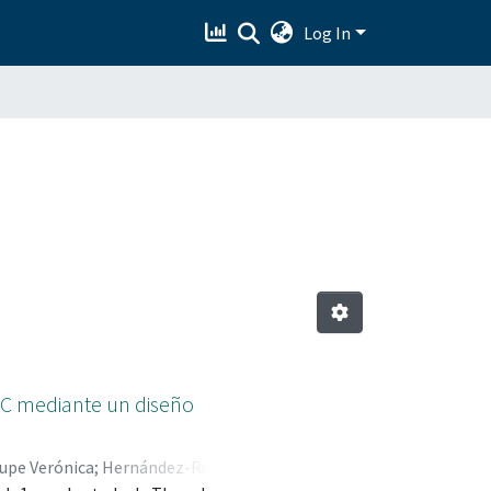
Log In
VC mediante un diseño
upe Verónica
;
Hernández-Ruiz,