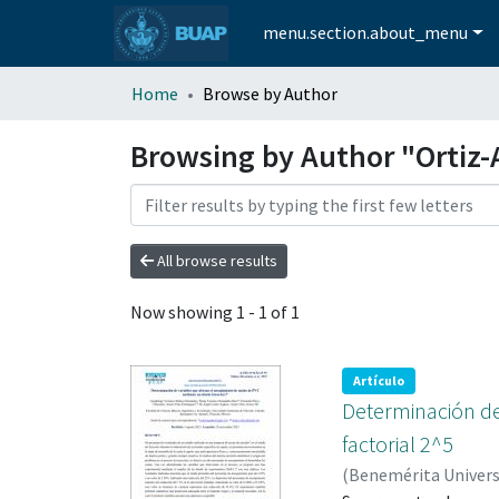
menu.section.about_menu
Home
Browse by Author
Browsing by Author "Ortiz-
All browse results
Now showing
1 - 1 of 1
Artículo
Determinación de
factorial 2^5
(
Benemérita Univer