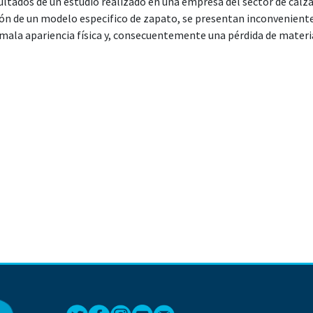
ultados de un estudio realizado en una empresa del sector de calza
z-Villaseñor, Fernando
;
Elías-Domínguez, Arturo
;
Castro-Agüero, 
ón de un modelo especifico de zapato, se presentan inconveniente
 mala apariencia física y, consecuentemente una pérdida de mater
 del entorno permitió identificar el origen del problema en el proc
ncogimiento al desmoldear las suelas. Una vez identificadas las var
 una fase experimental mediante el empleo de un diseño de exper
ados obtenidos muestran que, la media promedio del porcentaje d
cando una reducción del 22%. La dispersión del porcentaje de enco
 estándar, reduciendo su valor de 0.540% a 0.158%, este valor en 
El experimento también permitió identificar una proporción adecua
con la cual el producto también presenta una apariencia aceptable