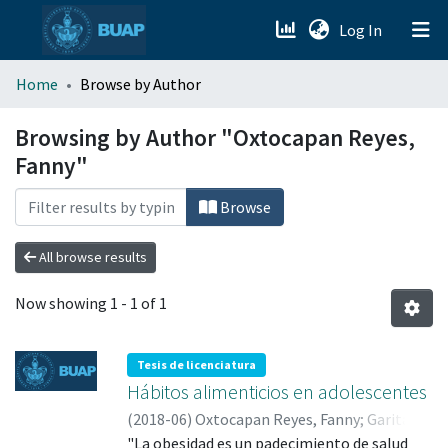
(current)
Log In
menu.section.about_menu
Home
Browse by Author
All of DSpace
Browsing by Author "Oxtocapan Reyes,
Fanny"
Browse
All browse results
Now showing
1 - 1 of 1
Tesis de licenciatura
Hábitos alimenticios en adolescentes
(
2018-06
)
Oxtocapan Reyes, Fanny
;
Garita
Juárez, Fatima
"La obesidad es un padecimiento de salud
;
TENAHUA QUITL, INES;