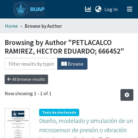
(current)
Log In
menu.section.about_menu
Home
Browse by Author
All of DSpace
Browsing by Author "PETLACALCO
RAMIREZ, HECTOR EDUARDO; 666452"
Browse
All browse results
Now showing
1 - 1 of 1
Tesis de doctorado
Diseño, modelado y simulación de un
microsensor de presión o vibración