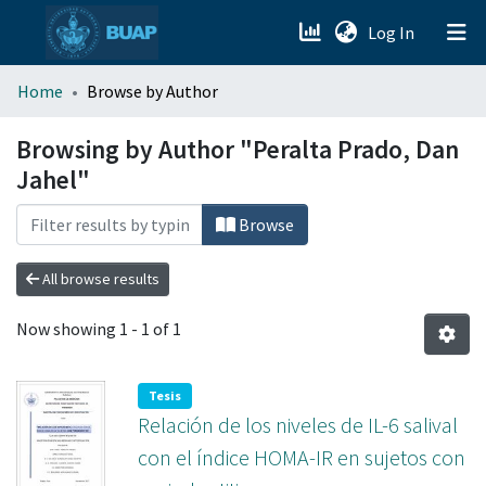
(current)
Log In
menu.section.about_menu
Home
Browse by Author
All of DSpace
Browsing by Author "Peralta Prado, Dan
Jahel"
Browse
All browse results
Now showing
1 - 1 of 1
Tesis
Relación de los niveles de IL-6 salival
con el índice HOMA-IR en sujetos con