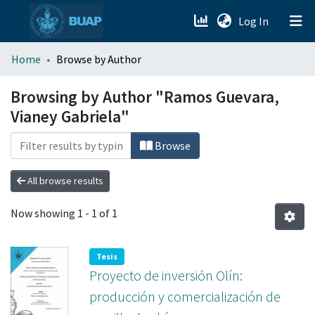
(current)
Log In
menu.section.about_menu
Home
Browse by Author
All of DSpace
Browsing by Author "Ramos Guevara,
Vianey Gabriela"
Browse
All browse results
Now showing
1 - 1 of 1
Tesis
Proyecto de inversión Olín:
producción y comercialización de