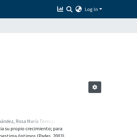
Log In
ández, Rosa María Teresa
;
cia su propio crecimiento; para
a; 0000-0001-8370-8458
;
Nájera
toestima óptimos (Pades, 2003).
8-3673