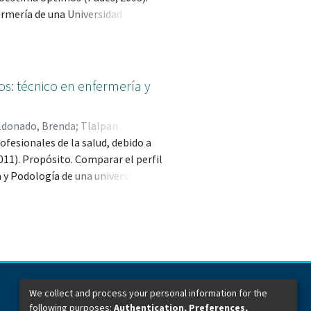
ermería de una Universidad
s: técnico en enfermería y
ldonado, Brenda
;
Tlalpan
ofesionales de la salud, debido a
ia; 0000-0001-8370-8458
;
Nájera
011). Propósito. Comparar el perfil
8-3673
 y Podología de una universidad
We collect and process your personal information for the
following purposes:
Authentication, Preferences,
Dirección General de Bibliotecas