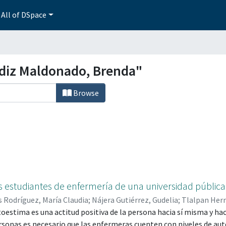
All of DSpace
diz Maldonado, Brenda"
Browse
s estudiantes de enfermería de una universidad pública
 Rodríguez, María Claudia
;
Nájera Gutiérrez, Gudelia
;
Tlalpan Hern
, Brenda
toestima es una actitud positiva de la persona hacia sí misma y ha
;
Luna Gracia, Alejandra
;
Morales Rodríguez, María Claudi
 0000-0003-1586-6627
ersonas es necesario que las enfermeras cuenten con niveles de au
;
Resendiz Maldonado, Brenda; 0000-0001-550