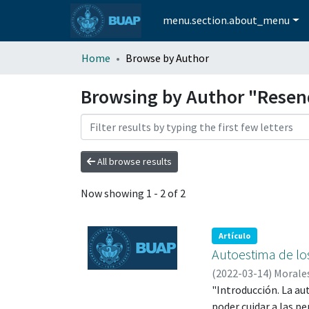
menu.section.about_menu
Home
Browse by Author
Browsing by Author "Resen
All browse results
Now showing
1 - 2 of 2
Artículo
Autoestima de lo
(
2022-03-14
)
Morales
Resendiz Maldonado
"Introducción. La au
Gutiérrez, Gudelia;
poder cuidar a las p