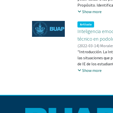
Propósito. Identific
Pública".
Show more
Artículo
Inteligencia emo
técnico en podol
(
2022-03-14
)
Morales
Hernández, Rosa Mar
"Introducción. La In
Gutiérrez, Gudelia;
las situaciones que p
de IE de los estudia
pública".
Show more