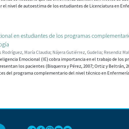
ar el nivel de autoestima de los estudiantes de Licenciatura en Enf
cional en estudiantes de los programas complementario
ogía
 Rodríguez, María Claudia
;
Nájera Gutiérrez, Gudelia
;
Resendiz Ma
ía Teresa
teligencia Emocional (IE) cobra importancia en el trabajo de los pr
;
Luna Gracia, Alejandra
;
Morales Rodríguez, María Claud
 0000-0003-1586-6627
resentan los pacientes (Bisquerra y Pérez, 2007; Ortiz y Beltrán, 2
;
Resendiz Maldonado, Brenda; 0000-0001-550
ntes del programa complementario del nivel técnico en Enfermería