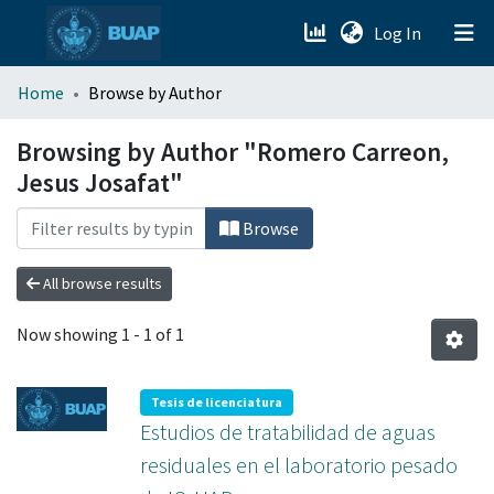
(current)
Log In
menu.section.about_menu
Home
Browse by Author
All of DSpace
Browsing by Author "Romero Carreon,
Jesus Josafat"
Browse
All browse results
Now showing
1 - 1 of 1
Tesis de licenciatura
Estudios de tratabilidad de aguas
residuales en el laboratorio pesado