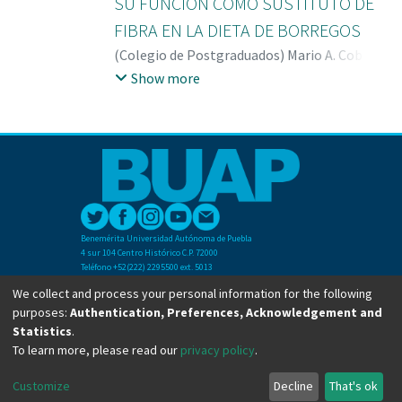
SU FUNCIÓN COMO SUSTITUTO DE
FIBRA EN LA DIETA DE BORREGOS
(
Colegio de Postgraduados
)
Mario A. Cobos-
Peralta
;
Miguel A. Mata-Espinosa
;
Marcos
Show more
Pérez-Sato
;
David Hernández-Sánchez
;
Ronald Ferrera-Cerrato
Benemérita Universidad Autónoma de Puebla
4 sur 104 Centro Histórico C.P. 72000
Teléfono +52(222) 2295500 ext. 5013
Dirección General de Bibliotecas
We collect and process your personal information for the following
Boulevard Valsequillo y Av. de las Torres
purposes:
Authentication, Preferences, Acknowledgement and
Ciudad Universitaria. Col. San Manuel
C.P. 72570
Statistics
.
Teléfono +52 (222) 2295500 Ext 2901
To learn more, please read our
privacy policy
.
Customize
Decline
That's ok