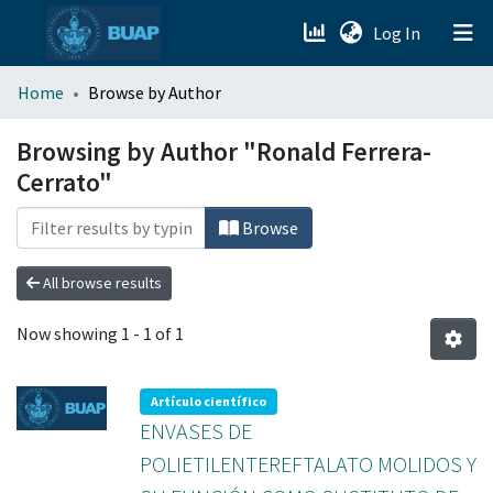
(current)
Log In
menu.section.about_menu
Home
Browse by Author
All of DSpace
Browsing by Author "Ronald Ferrera-
Cerrato"
Browse
All browse results
Now showing
1 - 1 of 1
Artículo científico
ENVASES DE
POLIETILENTEREFTALATO MOLIDOS Y