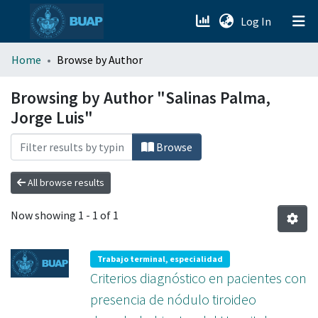
(current)
Log In
menu.section.about_menu
Home
Browse by Author
All of DSpace
Browsing by Author "Salinas Palma,
Jorge Luis"
Browse
All browse results
Now showing
1 - 1 of 1
Trabajo terminal, especialidad
Criterios diagnóstico en pacientes con
presencia de nódulo tiroideo