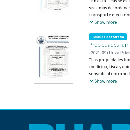
“En esta Tesis se es
sistemas desordenado
transporte electróni
representan el mode
Show more
unidimensional. Inic
modelo de Anderson 1
Tesis de doctorado
referencia para anal
Propiedades lumin
(
2021-09
)
Uriza Pria
BLAS, ANTONIO; 12
“Las propiedades lum
medicina, fisca y qu
sensible al entorno l
experimentalmente e
Show more
encuentra un desplaz
concentración para s
realizan cálculos teó
(H2O)27 y (T rp)4 −(
rp”.