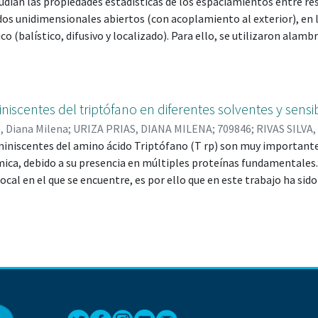
tudian las propiedades estadísticas de los espaciamientos entre r
s unidimensionales abiertos (con acoplamiento al exterior), en 
co (balístico, difusivo y localizado). Para ello, se utilizaron ala
lo de enlace fuerte unidimensional con desorden composicional 
ialmente, realizamos un análisis de las propiedades espectrales y
D. Para ello se reprodujeron resultados reportados en la literatur
izar el modelo abierto”.
iscentes del triptófano en diferentes solventes y sensi
s, Diana Milena
;
URIZA PRIAS, DIANA MILENA; 709846
;
RIVAS SILVA
3735
iniscentes del amino ácido Triptófano (T rp) son muy importante
ímica, debido a su presencia en múltiples proteínas fundamentales.
ocal en el que se encuentre, es por ello que en este trabajo ha sido
n medios con diferente polaridad, tales como agua, acetona y cic
amiento de la longitud de onda de los espectros de excitación en
oluciones de T rp en agua. Para entender las causas microscópic
ricos obtenidos a partir de cuatro clusters modelados: (T rp)1 − (H
H2O)36, los cuales permiten considerar las posibles interacciones 