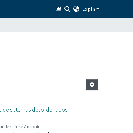
Log In
as de sistemas desordenados
údez, José Antonio