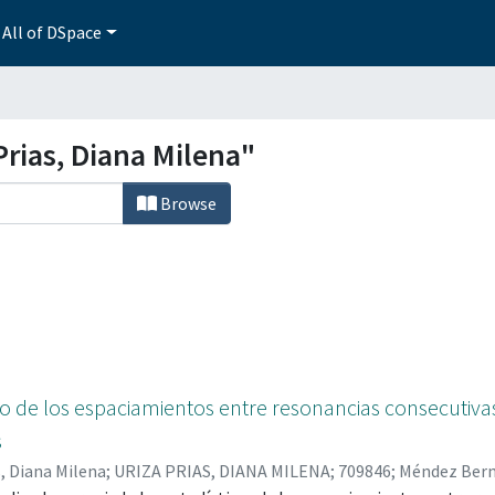
All of DSpace
rias, Diana Milena"
Browse
ico de los espaciamientos entre resonancias consecutiv
s
s, Diana Milena
;
URIZA PRIAS, DIANA MILENA; 709846
;
Méndez Berm