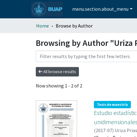
menu.section.about_menu
Home
Browse by Author
Browsing by Author "Uriza P
All browse results
Now showing
1 - 2 of 2
Tesis de maestría
Estudio estadíst
unidimensionale
(
2017-07
)
Uriza Pria