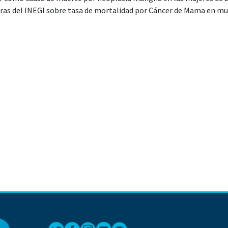
fras del INEGI sobre tasa de mortalidad por Cáncer de Mama en mu
13.81 por cada 100 000 mil habitantes, el objetivo es conocer la c
4A, 4B, 4C, con el estudio histopatológico en mujeres atendidas 
s de enero a diciembre del año 2015".