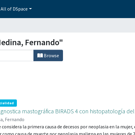
All of DSpace
Medina, Fernando"
Browse
cialidad
gnostica mastográfica BIRADS 4 con histopatología del
na, Fernando
e considera la primera causa de decesos por neoplasia en la mujer, 
r como causa de muerte por neoplasia maligna en las mujeres de 2