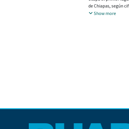
de Chiapas, según ci
2008 corresponden a 
Show more
mastografías BIRADS 
Chiapas, en los mese