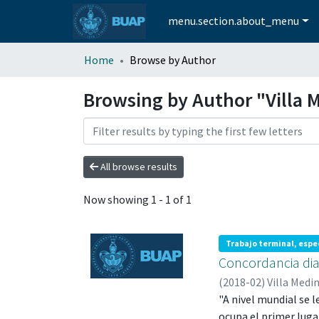
menu.section.about_menu
Home
Browse by Author
Browsing by Author "Villa 
All browse results
Now showing
1 - 1 of 1
Trabajo terminal, espe
Concordancia dia
(
2018-02
)
Villa Medi
"A nivel mundial se l
ocupa el primer luga