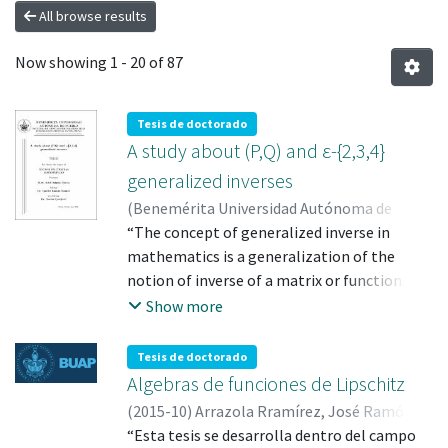
All browse results
Now showing
1 - 20 of 87
Tesis de doctorado
A study about (P,Q) and ε-{2,3,4}
generalized inverses
(
Benemérita Universidad Autónoma de
Puebla
“The concept of generalized inverse in
,
2023-06
)
SALGADO MATIAS, ERICK
;
SALGADO MATIAS, ERICK; 813978
mathematics is a generalization of the
;
KANTUN
MONTIEL, GABRIEL; 160208
notion of inverse of a matrix or function. It
;
DJORDJEVIC,
SLAVISA; 121235
is a useful tool to solve systems of linear
Show more
and nonlinear equations, as well as to study
properties of linear or nonlinear operators.
Tesis de doctorado
There are different types of generalized
Algebras de funciones de Lipschitz
inverses, according to the type of
(
2015-10
)
Arrazola Rramírez, José Ramón
relationship considered and the conditions
Enrique
“Esta tesis se desarrolla dentro del campo
;
ARRAZOLA RAMIREZ, JOSE RAMON
imposed on the objects of study. So, if we