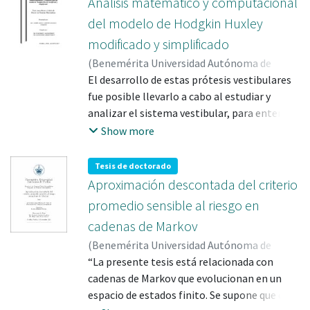
Análisis matemático y computacional
salud o el desempeño del ser humano.
del modelo de Hodgkin Huxley
Algunas enfermedades y bajos rendimientos
modificado y simplificado
del hombre que se han estudiado están
(
Benemérita Universidad Autónoma de
relacionados a la disminución de la habilidad
Puebla
El desarrollo de estas prótesis vestibulares
,
2017-08
)
Angeles Vázquez, María
para mantener el equilibrio, esta
Alicia Lizbeth
fue posible llevarlo a cabo al estudiar y
;
ANGELES VAZQUEZ, MARIA
disminución aumenta las probabilidades de
ALICIA LIZBETH; 162005
analizar el sistema vestibular, para entender
;
GREBENNIKOV,
una caída; también la perdida de equilibrio y
ALEXANDRE; 21738
y mejorar este tipo de sistemas biológicos
que los reflejos al darse una caída sean
Show more
es importante conocer los modelos
deficientes”.
matemáticos que reproducen los datos
Tesis de doctorado
experimentales, y que permiten introducir
Aproximación descontada del criterio
mejoras o realizar simulaciones bajo
promedio sensible al riesgo en
distintas condiciones que en los
cadenas de Markov
experimentos reales serıan difíciles de
(
Benemérita Universidad Autónoma de
realizar, es decir, considerar tiempos
Puebla
“La presente tesis está relacionada con
,
2021-11-04
)
Blancas Rivera, Rubén
;
mayores de estımulo, aumentar el estımulo,
BLANCAS RIVERA, RUBEN; 772747
cadenas de Markov que evolucionan en un
;
Cavazos
considerar condiciones extremas, etc. En
Cadena, Rolando; 2433
espacio de estados finito. Se supone que cada
;
CRUZ SUAREZ, HUGO
este trabajo se considera como base la