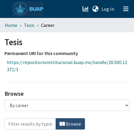
(current)
Log In
menu.section.about_menu
Home
Tesis
Career
All of DSpace
Tesis
Permanent URI for this community
https://repositorioinstitucional.buap.mx/handle/20.500.12
371/3
Browse
Browsing Tesis by Career "Doctorado en Ci
Browse