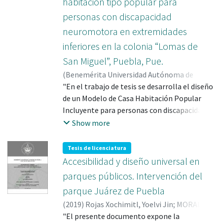
habitación tipo popular para
personas con discapacidad
neuromotora en extremidades
inferiores en la colonia “Lomas de
San Miguel”, Puebla, Pue.
(
Benemérita Universidad Autónoma de
Puebla
"En el trabajo de tesis se desarrolla el diseño
,
2022-04
)
Báez Guzmán, Carla
;
Betanzos Fernández, Juan Emmanuel
de un Modelo de Casa Habitación Popular
;
Téllez López, Cheny Athziry
Incluyente para personas con discapacidad
;
VAZQUEZ
TORRES, MARIA DEL RAYO; 508248
neuromotora temporal o permanente de las
Show more
extremidades inferiores en la colonia Lomas
de San Miguel del municipio de Puebla. Es un
Tesis de licenciatura
trabajo que beneficiará y concientizará por
Accesibilidad y diseño universal en
una mejor cultura sobre la accesibilidad
parques públicos. Intervención del
universal y la discapacidad al sector
parque Juárez de Puebla
inmobiliario, a la sociedad, a las personas
(
2019
)
Rojas Xochimitl, Yoelvi Jin
;
MORALES
con discapacidad, a los alumnos de
HERNANDEZ, JOSE LUIS; 295879
"El presente documento expone la
arquitectura y a las instituciones de