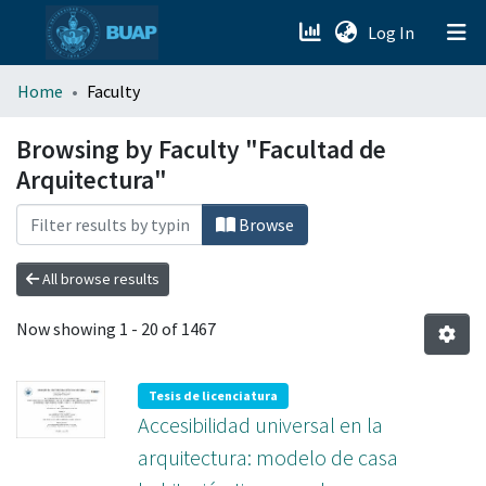
(current)
Log In
menu.section.about_menu
Home
Faculty
All of DSpace
Browsing by Faculty "Facultad de
Arquitectura"
Browse
All browse results
Now showing
1 - 20 of 1467
Tesis de licenciatura
Accesibilidad universal en la
arquitectura: modelo de casa