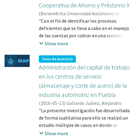
Cooperativa de Ahorro y Préstamo X
pasivos. Siendo la hipótesis, que se respeten
los principios tributarios constitucionales a
(
Benemérita Universidad Autónoma de
través de la adhesión de este impuesto; lo
Puebla
"Con el fin de identificar los procesos
,
2014-11
)
Mastranzo Espinoza,
cual genere un marco de seguridad jurídica
Jazmín
deficientes que se lleva a cabo en el manejo
;
VERA MUNOZ, MARIA ANTONIETA
tributaria."
MONSERRAT; 240697
de las cuentas por cobrar en una sociedad
cooperativa de ahorro y préstamo, que
Show more
permita mejorar los procesos de
otorgamiento de crédito y cobranza de
Tesis de maestría
saldos, y esperando que la administración lo
Administración del capital de trabajo
lleve a cabo en un futuro pudiendo impactar
en los centros de servicio
en el mantenimiento de una cartera sana de
(almacenaje y corte de acero) de la
clientes, recuperar cartera vencida y poder
industria automotriz en Puebla
aumentar la demanda del servicio se diseñan
políticas de Crédito y Cobranza.
(
2016-05-13
)
Gallardo Juárez, Alejandro
Pretendiendo alcanzar el objetivo de:
"La presente investigación fue desarrollada
conocer las acciones deficientes en el
de forma cualitativa para ello se realizó un
Proceso de Crédito y Cobranza que realiza la
estudio múltiple de casos en donde se
Sociedad Cooperativa de Ahorro y préstamo
analizó la información financiera con
Show more