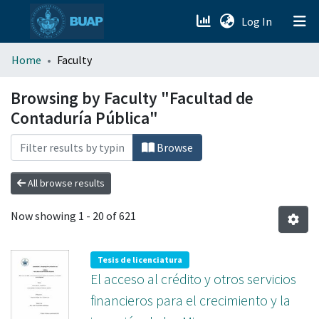
(current)
Log In
menu.section.about_menu
Home
Faculty
All of DSpace
Browsing by Faculty "Facultad de
Contaduría Pública"
Browse
All browse results
Now showing
1 - 20 of 621
Tesis de licenciatura
El acceso al crédito y otros servicios
financieros para el crecimiento y la