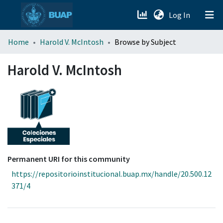
(current)
Log In
menu.section.about_menu
Home
Harold V. McIntosh
Browse by Subject
All of DSpace
Harold V. McIntosh
Permanent URI for this community
https://repositorioinstitucional.buap.mx/handle/20.500.12
371/4