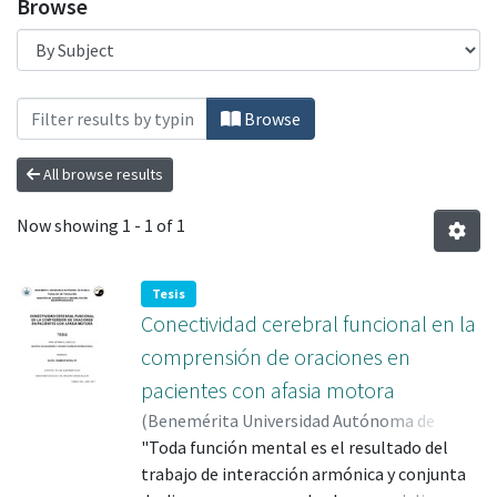
Browse
Browsing Harold V. McIntosh by Subject "
Browse
All browse results
Now showing
1 - 1 of 1
Tesis
Conectividad cerebral funcional en la
comprensión de oraciones en
pacientes con afasia motora
(
Benemérita Universidad Autónoma de
Puebla
"Toda función mental es el resultado del
,
2017-06
)
Ramírez Morales, Nayeli
;
RAMIREZ MORALES, NAYELI; 661552
trabajo de interacción armónica y conjunta
;