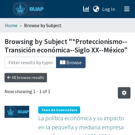
(current)
Log In
menu.section.about_menu
Home
Browse by Subject
All of DSpace
Browsing by Subject "*Proteccionismo--
Transición económica--Siglo XX--México"
Browse
All browse results
Now showing
1 - 1 of 1
Tesis de licenciatura
La política económica y su impacto
en la pequeña y mediana empresa