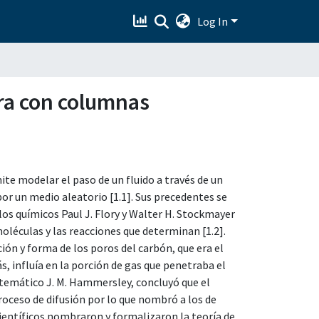
Log In
bra con columnas
te modelar el paso de un fluido a través de un
por un medio aleatorio [1.1]. Sus precedentes se
os químicos Paul J. Flory y Walter H. Stockmayer
oléculas y las reacciones que determinan [1.2].
ción y forma de los poros del carbón, que era el
, influía en la porción de gas que penetraba el
atemático J. M. Hammersley, concluyó que el
oceso de difusión por lo que nombró a los de
científicos nombraron y formalizaron la teoría de