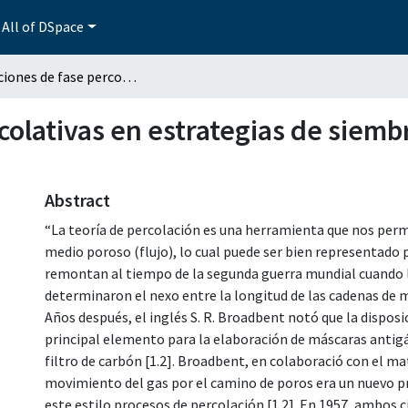
All of DSpace
Transiciones de fase percolativas en estrategias de siembra con columnas alternadas
colativas en estrategias de siem
Abstract
“La teoría de percolación es una herramienta que nos permi
medio poroso (flujo), lo cual puede ser bien representado 
remontan al tiempo de la segunda guerra mundial cuando l
determinaron el nexo entre la longitud de las cadenas de m
Años después, el inglés S. R. Broadbent notó que la disposi
principal elemento para la elaboración de máscaras antigás
filtro de carbón [1.2]. Broadbent, en colaboració con el m
movimiento del gas por el camino de poros era un nuevo pr
este estilo procesos de percolación [1.2]. En 1957, ambos 