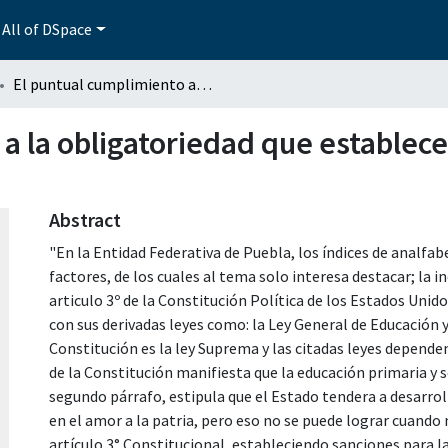
All of DSpace
El puntual cumplimiento a la obligatoriedad que establece el artículo 3° constitucional
 la obligatoriedad que establece 
Abstract
"En la Entidad Federativa de Puebla, los índices de analfa
factores, de los cuales al tema solo interesa destacar; la i
articulo 3º de la Constitución Política de los Estados Uni
con sus derivadas leyes como: la Ley General de Educación y
Constitución es la ley Suprema y las citadas leyes dependen 
de la Constitución manifiesta que la educación primaria y 
segundo párrafo, estipula que el Estado tendera a desarro
en el amor a la patria, pero eso no se puede lograr cuando 
artículo 3° Constitucional, estableciendo sanciones para l