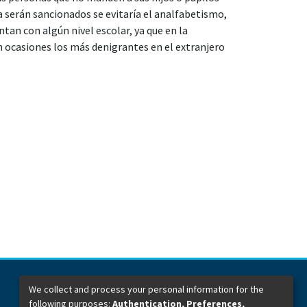
ia serán sancionados se evitaría el analfabetismo,
ntan con algún nivel escolar, ya que en la
 ocasiones los más denigrantes en el extranjero
We collect and process your personal information for the
following purposes:
Authentication, Preferences,
Dirección General de Bibliotecas