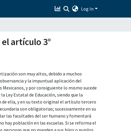
Log In
el artículo 3°
betización son muy altos, debido a muchos
nobservancia y la impuntual aplicación del
dos Mexicanos, y por consiguiente lo mismo sucede
 la Ley Estatal de Educación, siendo que la
de ella, y en su texto original el artículo tercero
secundaria son obligatorias; sucesivamente en su
llar las facultades del ser humano y fomentará
no hay población en las escuelas. Si se reforma el
as personas que no manden a sus hijos o pupilos