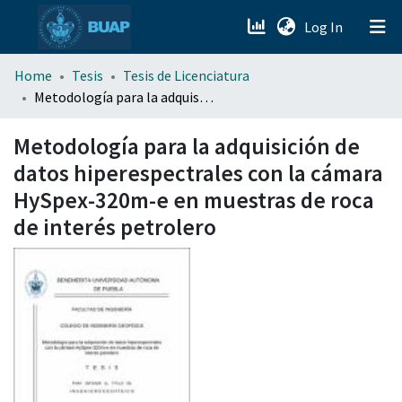
(current)
Log In
menu.section.about_menu
Home
Tesis
Tesis de Licenciatura
Metodología para la adquisición de datos hiperespectrales con la cámara HySpex-320m-e en muestras de roca de interés petrolero
All of DSpace
Metodología para la adquisición de
datos hiperespectrales con la cámara
HySpex-320m-e en muestras de roca
de interés petrolero