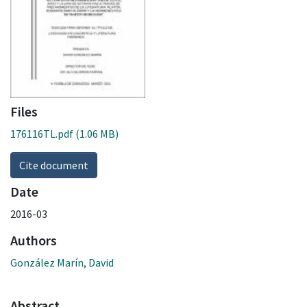
Files
176116TL.pdf
(1.06 MB)
Cite document
Date
2016-03
Authors
González Marín, David
Abstract