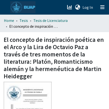
(current)
Log In
menu.section.about_menu
Home
Tesis
Tesis de Licenciatura
El concepto de inspiración poética en el Arco y la Lira de Octavio Paz a través de tres momentos de la literatura: Platón, Romanticismo alemán y la hermenéutica de Martin Heidegger
All of DSpace
El concepto de inspiración poética en
el Arco y la Lira de Octavio Paz a
través de tres momentos de la
literatura: Platón, Romanticismo
alemán y la hermenéutica de Martin
Heidegger