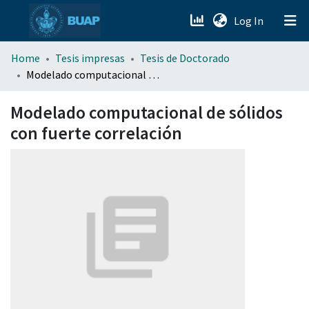
(current)
Log In
menu.section.about_menu
Home
Tesis impresas
Tesis de Doctorado
Modelado computacional de sólidos con fuerte correlación
All of DSpace
Modelado computacional de sólidos
con fuerte correlación