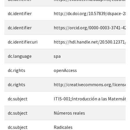
dc.identifier
http://dx.doi.org/10.57839/dspace-28
dc.identifier
https://orcid.org/0000-0003-3741-428
dc.identifier.uri
https://hdl.handle.net/20.500.12371/1
dc.language
spa
dc.rights
openAccess
dc.rights
http://creativecommons.org/licenses
dc.subject
ITIS-001;Introducción a las Matemátic
dc.subject
Números reales
dc.subject
Radicales