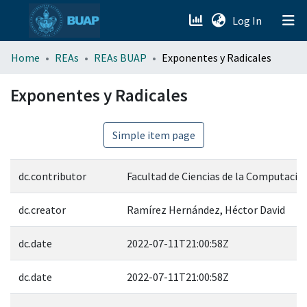
(current)
Log In
menu.section.about_menu
Home
REAs
REAs BUAP
Exponentes y Radicales
All of DSpace
Exponentes y Radicales
Simple item page
dc.contributor
Facultad de Ciencias de la Computació
dc.creator
Ramírez Hernández, Héctor David
dc.date
2022-07-11T21:00:58Z
dc.date
2022-07-11T21:00:58Z