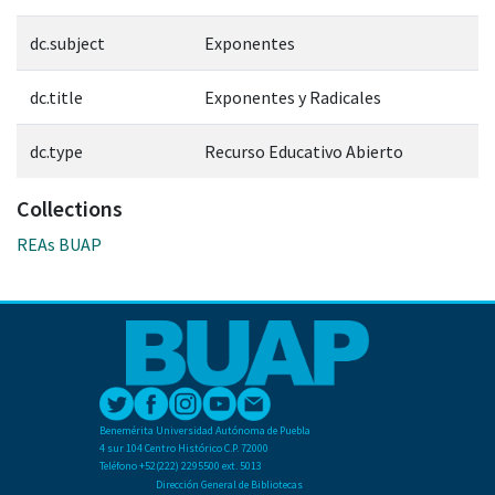
dc.subject
Exponentes
dc.title
Exponentes y Radicales
dc.type
Recurso Educativo Abierto
Collections
REAs BUAP
Benemérita Universidad Autónoma de Puebla
4 sur 104 Centro Histórico C.P. 72000
Teléfono +52(222) 2295500 ext. 5013
Dirección General de Bibliotecas