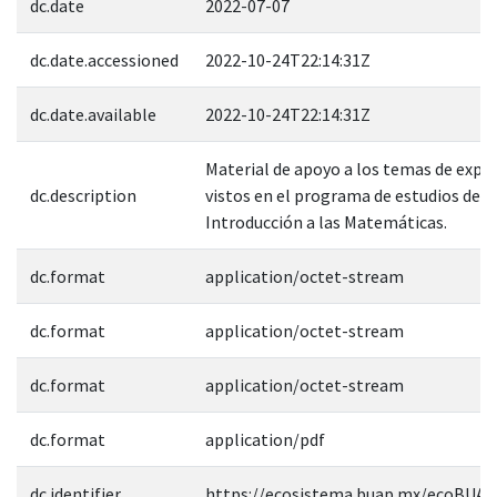
dc.date
2022-07-07
dc.date.accessioned
2022-10-24T22:14:31Z
dc.date.available
2022-10-24T22:14:31Z
Material de apoyo a los temas de expo
dc.description
vistos en el programa de estudios de l
Introducción a las Matemáticas.
dc.format
application/octet-stream
dc.format
application/octet-stream
dc.format
application/octet-stream
dc.format
application/pdf
dc.identifier
https://ecosistema.buap.mx/ecoBUAP