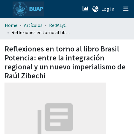
(current)
Log In
menu.section.about_menu
Home
Artículos
RedALyC
Reflexiones en torno al libro Brasil Potencia: entre la integración regional y un nuevo imperialismo de Raúl Zibechi
All of DSpace
Reflexiones en torno al libro Brasil
Potencia: entre la integración
regional y un nuevo imperialismo de
Raúl Zibechi