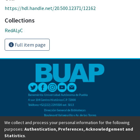
https://hdl.handle.net/20.500.12371/12162
Collections
RedALyC
Full item page
Benemérita Universidad Autónoma de Puebla
4 sur 104 Centro Histórico C.P. 72000
Teléfono +52(222) 2295500 ext. 5013
Dirección General de Bibliotecas
Boulevard Valsequillo y Av. de las Torres
Ciudad Universitaria. Col. San Manuel
We collect and process your personal information for the following
C.P. 72570
purposes:
Authentication, Preferences, Acknowledgement and
Teléfono +52 (222) 2295500 Ext 2901
Statistics
.