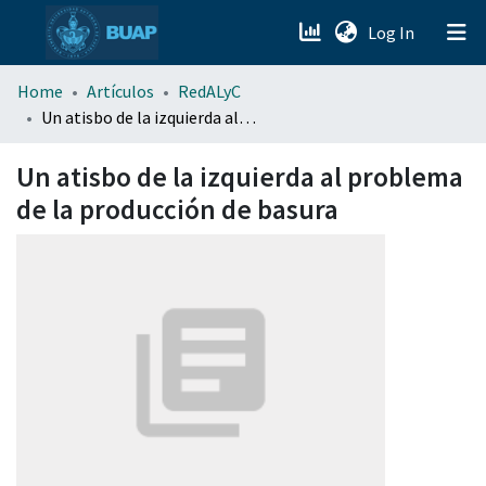
(current)
Log In
menu.section.about_menu
Home
Artículos
RedALyC
Un atisbo de la izquierda al problema de la producción de basura
All of DSpace
Un atisbo de la izquierda al problema
de la producción de basura