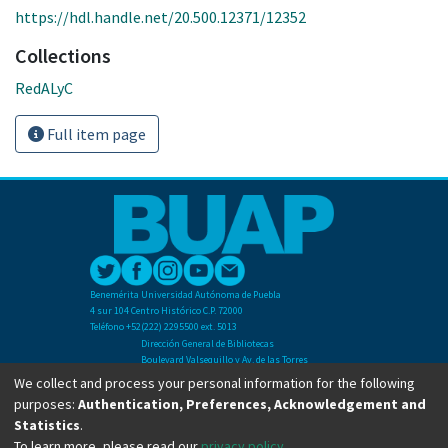
https://hdl.handle.net/20.500.12371/12352
Collections
RedALyC
Full item page
Benemérita Universidad Autónoma de Puebla
4 sur 104 Centro Histórico C.P. 72000
Teléfono +52(222) 2295500 ext. 5013
Dirección General de Bibliotecas
Boulevard Valsequillo y Av. de las Torres
Ciudad Universitaria. Col. San Manuel
We collect and process your personal information for the following
C.P. 72570
purposes:
Authentication, Preferences, Acknowledgement and
Teléfono +52 (222) 2295500 Ext 2901
Statistics
.
To learn more, please read our
privacy policy
.