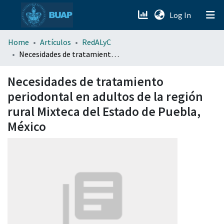
(current)
Log In
menu.section.about_menu
Home
Artículos
RedALyC
Necesidades de tratamiento periodontal en adultos de la región rural Mixteca del Estado de Puebla, México
All of DSpace
Necesidades de tratamiento
periodontal en adultos de la región
rural Mixteca del Estado de Puebla,
México