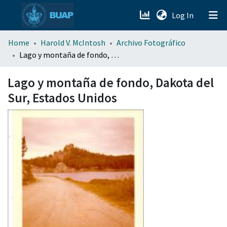
(current)
Log In
menu.section.about_menu
Home
Harold V. McIntosh
Archivo Fotográfico
Lago y montaña de fondo, Dakota del Sur, Estados Unidos
All of DSpace
Lago y montaña de fondo, Dakota del
Sur, Estados Unidos